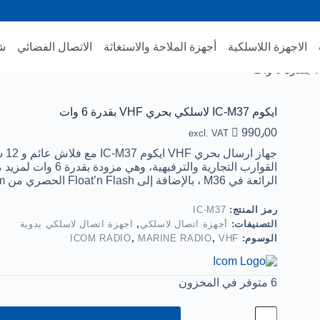
الاجهزة اللاسلكية
أجهزة الملاحة والاستغاثة
الاتصال الفضائي
شب
ايكوم IC-M37 لاسلكي بحري VHF بقدرة 6 وات

990٫00
excl. VAT
جها
الرائعة في M36 ، بالإضافة إلى Float’n Flash الحصري من Icom وبطارية قياسية ذات سعة أكبر.
رمز المنتج:
IC-M37
التصنيفات:
أجهزة اتصال لاسلكي
,
اجهزة اتصال لاسلكي يدوية
الوسوم:
VHF
,
MARINE RADIO
,
ICOM RADIO
6 متوفر في المخزون