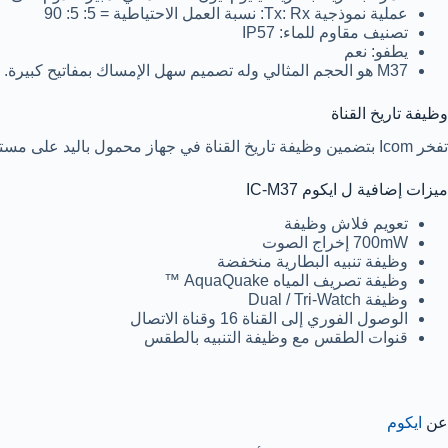
عملية نموذجية Tx: Rx: نسبة العمل الاحتياطية = 5: 5: 90
تصنيف مقاوم للماء: IP57
يطفو: نعم
M37 هو الحجم المثالي وله تصميم سهل الإمساك بمفاتيح كبيرة. تعرض شاشة LCD الأكبر حجمًا أرقام القنوات وأيقونات الحالة لسهولة القراءة.
وظيفة تاريخ القناة
تفخر Icom بتضمين وظيفة تاريخ القناة في جهاز محمول باليد على مستوى الدخول البحري. تخزن هذه الميزة القنوات الخمس الأخيرة المستخدمة لسهولة الاستدعاء بضغطة زر واحدة.
ميزات إضافية ل ايكوم IC-M37
تعويم فلاش وظيفة
700mW إخراج الصوت
وظيفة تنبيه البطارية منخفضة
وظيفة تصريف المياه AquaQuake ™
وظيفة Dual / Tri-Watch
الوصول الفوري إلى القناة 16 وقناة الاتصال
قنوات الطقس مع وظيفة التنبيه بالطقس
عن
ايكوم