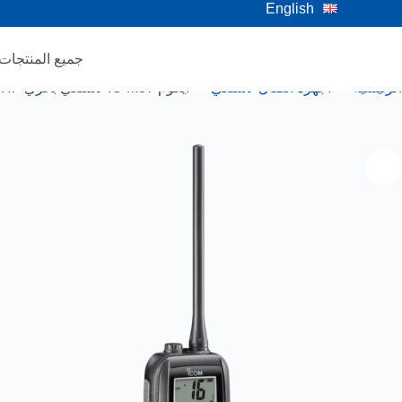
English
جميع المنتجات
الرئيسية
أجهزة اتصال لاسلكي
ايكوم IC-M37 لاسلكي بحري VHF بقدرة 6 وات