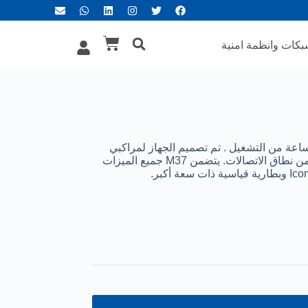
كات وانظمة امنية
ز ارسال بحري VHF ايكوم IC-M37 مع فلاش عائم و 12 ساعة من التشغيل . تم تصميم الجهاز لمراكبي
القوارب التجارية والترفيهية، وهي مزودة بقدرة 6 وات لمزيد من نطاق الاتصالات. يتضمن M37 جميع الميزات