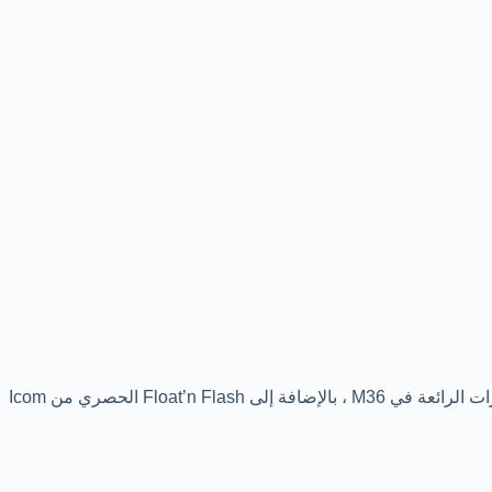
تم تصميم ايكوم IC-M37 لمراكبي القوارب التجارية والترفيهية ، وهي مزودة بقدرة 6 وات لمزيد من نطاق الاتصالات. يتضمن الجهاز جميع الميزات الرائعة في M36 ، بالإضافة إلى Float’n Flash الحصري من Icom