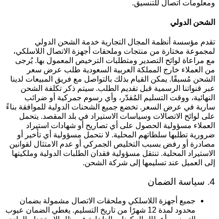
معلومات اتصال للتنسيق.
لشحن الدولي
قدم مؤسسة أنظمة المجال التجارية خدمة الشحن الدولي
مجموعة مختارة من منتجات وملحقات أجهزة الاتصال اللاسلكي،
ع مراعاة لوائح التصدير ومتطلبات الترخيص المعمول بها. يُرجى
ن العملاء خارج المملكة العربية السعودية طلب عرض سعر
لشحن مُسبقًا. يمكن القيام بذلك بالتواصل مع فريق المبيعات لدينا
بر قنواتنا الرسمية قبل تقديم الطلب. سيتم ذكر تكلفة الشحن
لنهائية، ووقت التسليم المُقدّر، وأي رسوم جمركية أو ضرائب
ارية في عرض السعر. تخضع جميع الشحنات الدولية للموافقة بناءً
لى لوائح الاتصالات وسياسات الاستيراد في بلد المقصد. يتحمل
لعملاء مسؤولية الحصول على أي تصاريح أو شهادات استيراد
رورية تطلبها سلطاتهم المحلية. لا نتحمل مسؤولية أي تأخير أو
صادرة أو رفض بسبب التخليص الجمركي أو عدم الامتثال لقوانين
لاستيراد المحلية. تنتقل مسؤولية فقدان الطلبات الدولية وملكيتها
لى العميل عند تسليمها إلى شركة الشحن.
سة الضمان
جميع أجهزة اللاسلكي وملحقات الاتصال مشمولة بضمان
محدود لمدة 12 شهرًا من تاريخ التسليم. يغطي الضمان عيوب