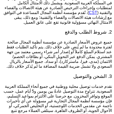
ي المملكة العربية السعودية. ويشمل ذلك الامتثال الكامل
متطلبات وإجراءات الترخيص الصادرة عن هيئة الاتصالات والفضاء
التقنية (
CST
). تُقدم مؤسسة أنظمة المجال المساعدة في التوافق
ع إرشادات هيئة الاتصالات والفضاء والتقنية؛ ومع ذلك، يبقى
لامتثال النهائي مسؤولية قانونية تقع على عاتق العميل.
الطلب والدفع
ميع عروض الأسعار الصادرة عن مؤسسة أنظمة المجال صالحة
فترة محدودة ما لم يُنص على خلاف ذلك. يتم تأكيد الطلبات فقط
ند استلام المبلغ كاملاً أو إصدار أمر شراء رسمي معتمد من جهة
لمشتري. يمكن الدفع عبر التحويل البنكي، أو بطاقات الخصم/
لائتمان (مدى، فيزا، ماستركارد)، أو سداد. جميع الأسعار بالريال
لسعودي ولا تشمل ضريبة القيمة المضافة ما لم يُذكر خلاف ذلك.
ن والتوصيل
قدم خدمات توصيل محلية ووطنية في جميع أنحاء المملكة العربية
السعودية. تتراوح مدة التوصيل عادةً بين يومين و5 أيام عمل، حسب
لموقع وتوافر المخزون. مع حرصنا على الالتزام بمواعيد التسليم،
إن مؤسسة أنظمة المجال التجارية غير مسؤولة عن أي تأخيرات
اجمة عن مقدمي الخدمات اللوجستية، أو التخليص الجمركي، أو
لأحوال الجوية، أو الظروف القاهرة. سيتلقى العملاء مرجع تتبع