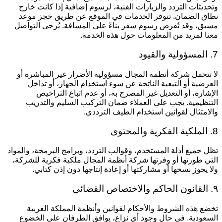
تحديثات التردد والزيارات الفنية، لرسوم إضافية إذا كانت خارج
طاق الضمان. تتوفر الخدمات في الموقع عن طريق حجز موعد
سبق، وقد تُفرض رسوم سفر بناءً على المسافة. يُرجى التواصل
عنا لمزيد من المعلومات حول هذه الخدمة.
ولية والقيود
ا تتحمل شركة أنظمة المجال مسؤولية الأضرار غير المباشرة أو
لعرضية أو التبعية الناتجة عن سوء استخدام الجهاز، أو تداخل
لإشارة، أو التعديل غير المصرح به، أو عدم اتباع التراخيص
لتنظيمية. يجب على العملاء ضمان التركيب السليم والتدريب
الامتثال لقوانين استخدام الطيف الترددي.
 الفكرية والمحتوى
ظل جميع أدلة المستخدم، وقوالب التردد، وبرامج البرمجة، والمواد
لتي طورتها أو وفرتها شركة أنظمة
المجال ملكية فكرية للشركة،
لا يجوز نسخها أو مشاركتها أو إعادة إنتاجها دون إذن كتابي.
اكم والاختصاص القضائي
خضع هذه الشروط والأحكام لقوانين وأنظمة المملكة العربية
لسعودية. في حال وجود أي نزاع، يوافق الطرفان على الخضوع