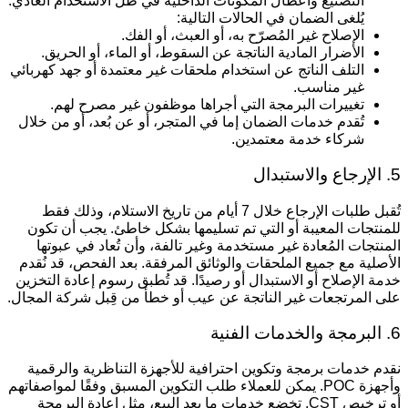
التصنيع وأعطال المكونات الداخلية في ظل الاستخدام العادي.
يُلغى الضمان في الحالات التالية:
الإصلاح غير المُصرّح به، أو العبث، أو الفك.
الأضرار المادية الناتجة عن السقوط، أو الماء، أو الحريق.
التلف الناتج عن استخدام ملحقات غير معتمدة أو جهد كهربائي
غير مناسب.
تغييرات البرمجة التي أجراها موظفون غير مصرح لهم.
تُقدم خدمات الضمان إما في المتجر، أو عن بُعد، أو من خلال
شركاء خدمة معتمدين.
اع والاستبدال
تُقبل طلبات الإرجاع خلال 7 أيام من تاريخ الاستلام، وذلك فقط
لمنتجات المعيبة أو التي تم تسليمها بشكل خاطئ. يجب أن تكون
لمنتجات المُعادة غير مستخدمة وغير تالفة، وأن تُعاد في عبوتها
لأصلية مع جميع الملحقات والوثائق المرفقة. بعد الفحص، قد نُقدم
دمة الإصلاح أو الاستبدال أو رصيدًا. قد تُطبق رسوم إعادة التخزين
لى المرتجعات غير الناتجة عن عيب أو خطأ من قِبل شركة المجال.
 والخدمات الفنية
قدم خدمات برمجة وتكوين احترافية للأجهزة التناظرية والرقمية
وأجهزة POC. يمكن للعملاء طلب التكوين المسبق وفقًا لمواصفاتهم
أو ترخيص CST. تخضع خدمات ما بعد البيع، مثل إعادة البرمجة